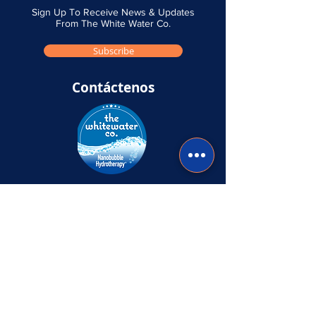
Sign Up To Receive News & Updates
From The White Water Co.
Subscribe
Contáctenos
Envíenos un mensaje si tiene alguna
pregunta o comentario y nos pondremos en
contacto con usted lo antes posible.
Mandanos un mensaje
Navegar
Casa