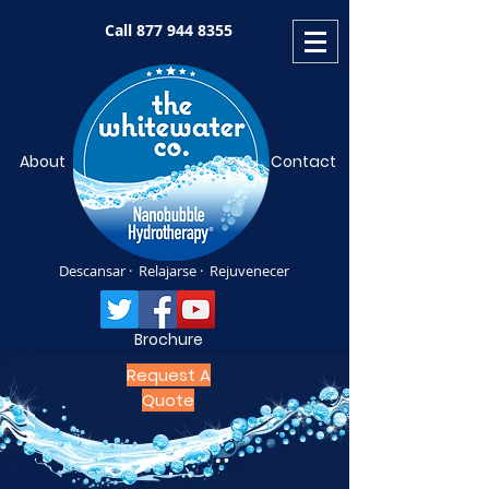
Call
877 944 8355
About
Contact
Descansar · Relajarse · Rejuvenecer
Brochure
Request A
Quote