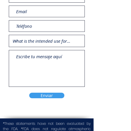
Enviar
*These statements have not been evaluated by
the FDA. *FDA does not regulate atmospheric