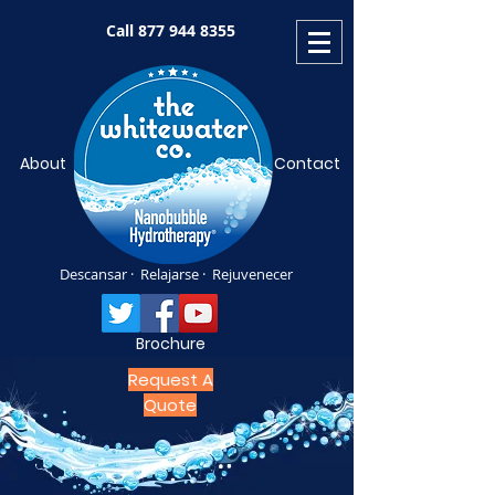
Call
877 944 8355
About
Contact
Descansar · Relajarse · Rejuvenecer
Brochure
Request A
Quote