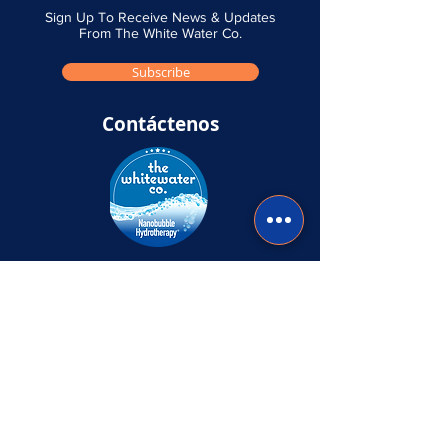
Sign Up To Receive News & Updates
From The White Water Co.
Subscribe
Contáctenos
Envíenos un mensaje si tiene alguna
pregunta o comentario y nos pondremos en
contacto con usted lo antes posible.
Mandanos un mensaje
Navegar
Casa