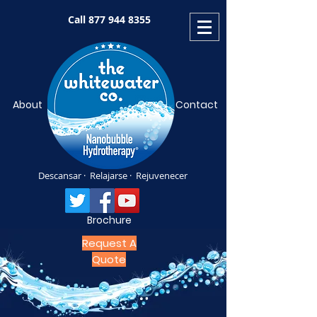
Call
877 944 8355
About
Contact
Descansar · Relajarse · Rejuvenecer
Brochure
Request A
Quote